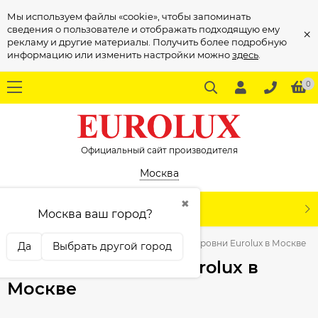
Мы используем файлы «cookie», чтобы запоминать
сведения о пользователе и отображать подходящую ему
×
рекламу и другие материалы. Получить более подробную
информацию или изменить настройки можно
здесь
.
0
Официальный сайт производителя
Москва
✖
КАТАЛОГ
Москва ваш город?
авная
Электроинструмент
Лазерные уровни Eurolux в Москве
Да
Выбрать другой город
Лазерные уровни Eurolux в
Москве