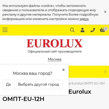
Мы используем файлы «cookie», чтобы запоминать
сведения о пользователе и отображать подходящую ему
×
рекламу и другие материалы. Получить более подробную
информацию или изменить настройки можно
здесь
.
0
Официальный сайт производителя
Москва
✖
КАТАЛОГ
Москва ваш город?
Масляные радиаторы
Масляный радиатор Eurolux ОМПТ-EU-12Н
Да
Выбрать другой город
Масляный радиатор Eurolux
ОМПТ-EU-12Н