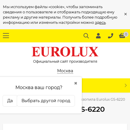
Мы используем файлы «cookie», чтобы запоминать
сведения о пользователе и отображать подходящую ему
×
рекламу и другие материалы. Получить более подробную
информацию или изменить настройки можно
здесь
.
0
Официальный сайт производителя
Москва
✖
КАТАЛОГ
Москва ваш город?
ая
Садовая техника
Бензопилы
Бензопила Eurolux GS-6220
Да
Выбрать другой город
Бензопила Eurolux GS-6220