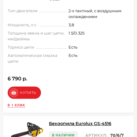
Тип двигателя
2-х тактный, с воздушным
охлаждением
Мощность, л.с.
3,8
Толщина звена и шаг цепи,
1.5/0.325
мм/дюймы
Тормоз цепи
Есть
Автоматическая смазка
Есть
цепи
6 790 p.
КУПИТЬ
В 1 КЛИК
Бензопила Eurolux GS-4516
АРТИКУЛ:
70/6/7
В НАЛИЧИИ