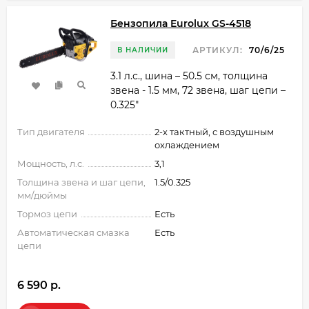
Бензопила Eurolux GS-4518
АРТИКУЛ:
70/6/25
В НАЛИЧИИ
3.1 л.с., шина – 50.5 см, толщина
звена - 1.5 мм, 72 звена, шаг цепи –
0.325"
Тип двигателя
2-х тактный, с воздушным
охлаждением
Мощность, л.с.
3,1
Толщина звена и шаг цепи,
1.5/0.325
мм/дюймы
Тормоз цепи
Есть
Автоматическая смазка
Есть
цепи
6 590 p.