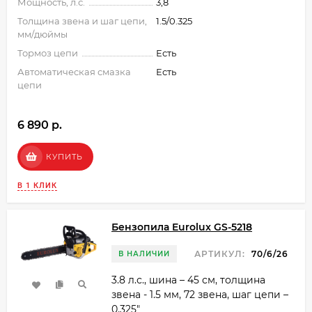
Мощность, л.с.
3,8
Толщина звена и шаг цепи,
1.5/0.325
мм/дюймы
Тормоз цепи
Есть
Автоматическая смазка
Есть
цепи
6 890 p.
КУПИТЬ
В 1 КЛИК
Бензопила Eurolux GS-5218
АРТИКУЛ:
70/6/26
В НАЛИЧИИ
3.8 л.с., шина – 45 см, толщина
звена - 1.5 мм, 72 звена, шаг цепи –
0.325"