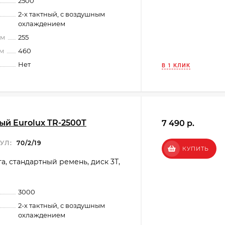
2500
2-х тактный, с воздушным
охлаждением
мм
255
мм
460
Нет
В 1 КЛИК
й Eurolux TR-2500T
7 490 p.
УЛ:
70/2/19
КУПИТЬ
га, стандартный ремень, диск 3Т,
3000
2-х тактный, с воздушным
охлаждением