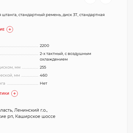
я штанга, стандартный ремень, диск 3Т, стандартная
ИЕ
2200
2-х тактный, с воздушным
охлаждением
иском, мм
255
еской, мм
460
нга
Нет
СТИКИ
асть, Ленинский г.о.,
кие рп, Каширское шоссе