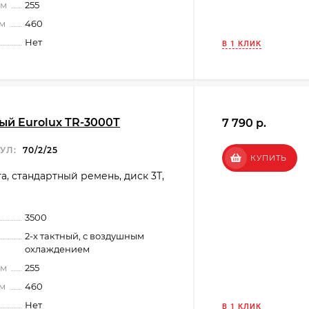
мм
255
мм
460
Нет
В 1 КЛИК
й Eurolux TR-3000T
7 790 p.
УЛ:
70/2/25
КУПИТЬ
га, стандартный ремень, диск 3Т,
3500
2-х тактный, с воздушным
охлаждением
мм
255
мм
460
Нет
В 1 КЛИК