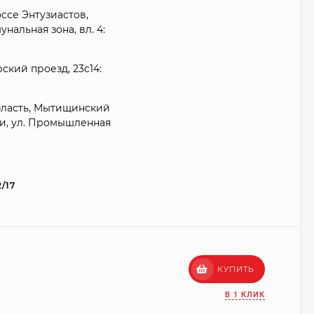
оссе Энтузиастов,
нальная зона, вл. 4:
ский проезд, 23с14:
бласть, Мытищинский
ки, ул. Промышленная
2/17
КУПИТЬ
В 1 КЛИК