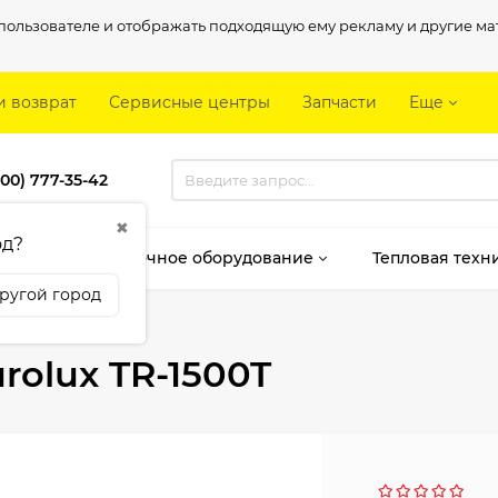
о пользователе и отображать подходящую ему рекламу и другие 
и возврат
Сервисные центры
Запчасти
Еще
800) 777-35-42
✖
од?
мент
Сварочное оборудование
Тепловая техн
ругой город
Eurolux TR-1500T
olux TR-1500T