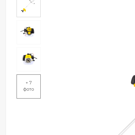
+ 7
фото