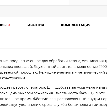
ЫВЫ
0
ГАРАНТИЯ
КОМПЛЕКТАЦИЯ
ание, предназначенное для обработки газона, скашивания т
и больших площадей. Двухтактный двигатель, мощностью 2200
древесной порослью. Режущие элементы - металлический д
и конструкции.
рощает работу оператора. Для удобства запуска механизма 
снащена рычагом зажигания. Вместимость бака - 0,7 л, что
лительное время. Жёсткий вал, расположенный внутри не
содействуя увеличению срока службы бензинового триммер