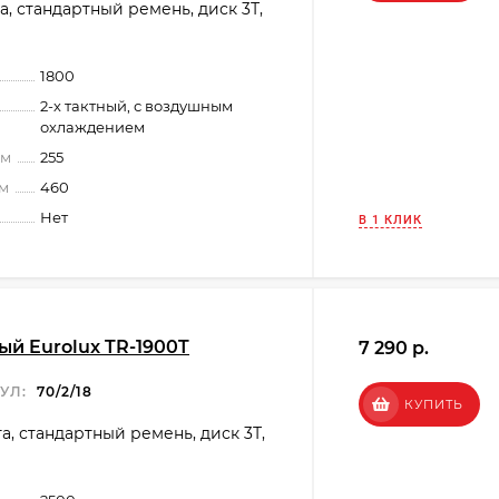
а, стандартный ремень, диск 3Т,
1800
2-х тактный, с воздушным
охлаждением
мм
255
мм
460
Нет
В 1 КЛИК
й Eurolux TR-1900T
7 290 p.
УЛ:
70/2/18
КУПИТЬ
га, стандартный ремень, диск 3Т,