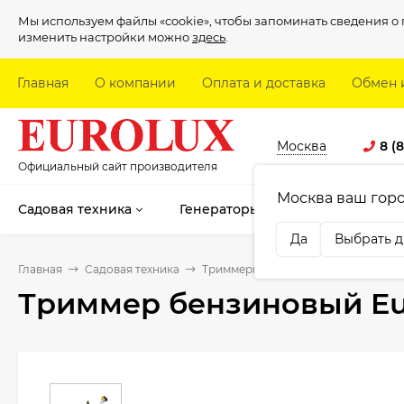
Мы используем файлы «cookie», чтобы запоминать сведения 
изменить настройки можно
здесь
.
Главная
О компании
Оплата и доставка
Обмен 
Москва
8 (
Официальный сайт производителя
Москва ваш гор
Садовая техника
Генераторы
Электроинстру
Да
Выбрать д
Главная
Садовая техника
Триммеры
Триммер бензиновый 
Триммер бензиновый Eur