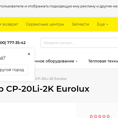
о пользователе и отображать подходящую ему рекламу и другие 
и возврат
Сервисные центры
Запчасти
Еще
800) 777-35-42
✖
од?
мент
Сварочное оборудование
Тепловая техн
ругой город
муляторный секатор CP-20Li-2K Eurolux
 CP-20Li-2K Eurolux