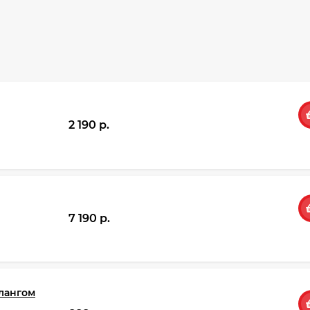
2 190 p.
7 190 p.
лангом