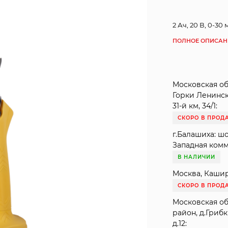
2 Ач, 20 В, 0-30
ПОЛНОЕ ОПИСАН
Московская обл
Горки Ленинс
31-й км, 34/1:
СКОРО В ПРОД
г.Балашиха: ш
Западная комму
В НАЛИЧИИ
Москва, Кашир
СКОРО В ПРОД
Московская о
район, д.Гриб
д.12: