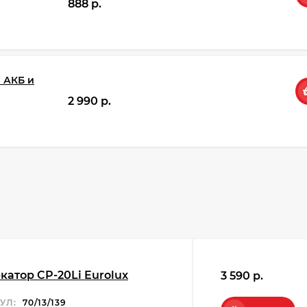
888 p.
1 АКБ и
2 990 p.
катор CP-20Li Eurolux
3 590 p.
УЛ:
70/13/139