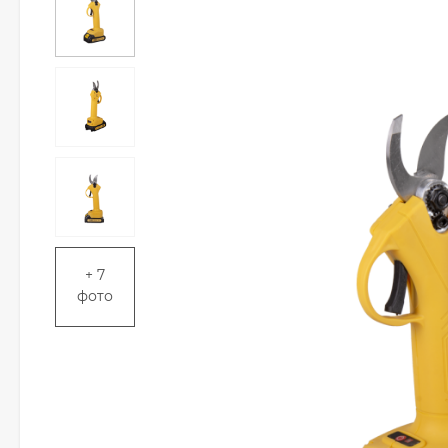
+ 7
фото