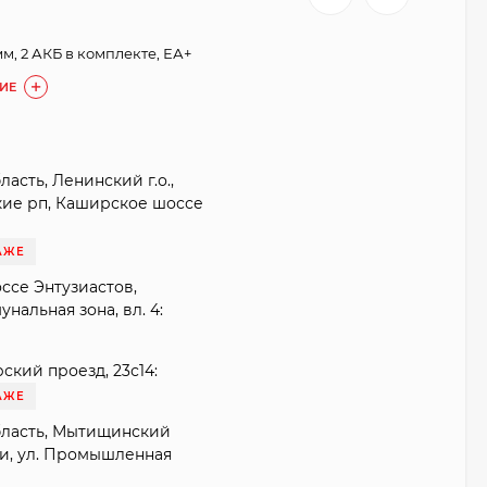
 мм, 2 АКБ в комплекте, ЕА+
ИЕ
асть, Ленинский г.о.,
кие рп, Каширское шоссе
АЖЕ
оссе Энтузиастов,
нальная зона, вл. 4:
ский проезд, 23с14:
АЖЕ
бласть, Мытищинский
ки, ул. Промышленная