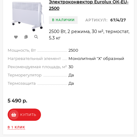
Электроконвектор Eurolux ОК-EU-
2500
АРТИКУЛ:
67/4/27
В НАЛИЧИИ
2500 Вт, 2 режима, 30 м², термостат,
5.3 кг
Мощность, Вт
2500
Нагревательный элемент
Монолитный "Х" образный
Рекомендуемая площадь, м²
30
Терморегулятор
Да
Термозащита
Да
5 490 p.
КУПИТЬ
В 1 КЛИК