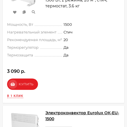
1500 Вт, 2 режима, 20 м², стич,
термостат, 3.6 кг
Мощность, Вт
1500
Нагревательный элемент
Стич
Рекомендуемая площадь, м²
20
Терморегулятор
Да
Термозащита
Да
3 090 p.
КУПИТЬ
В 1 КЛИК
Электроконвектор Eurolux ОК-EU-
1500