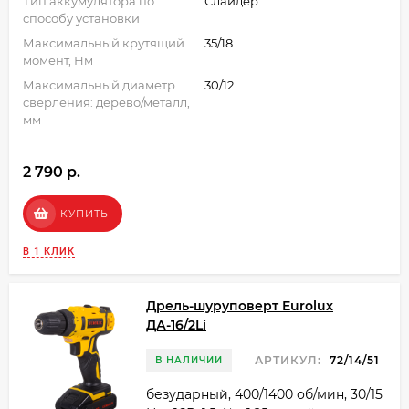
Тип аккумулятора по
Слайдер
способу установки
Максимальный крутящий
35/18
момент, Нм
Максимальный диаметр
30/12
сверления: дерево/металл,
мм
2 790 p.
КУПИТЬ
В 1 КЛИК
Дрель-шуруповерт Eurolux
ДА-16/2Li
АРТИКУЛ:
72/14/51
В НАЛИЧИИ
безударный, 400/1400 об/мин, 30/15