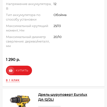
Напряжение аккумулятора,
12
В
Тип аккумулятора по
Обойма
способу установки
Максимальный крутящий
25/13
момент, Нм
Максимальный диаметр
20/10
сверления: дерево/металл,
мм
1 290 p.
КУПИТЬ
В 1 КЛИК
Дрель-шуруповерт Eurolux
ДА-12/2Li