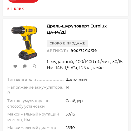
В 1 КЛИК
Дрель-шуруповерт Eurolux
ДА-14/2Li
СКОРО В ПРОДАЖЕ
АРТИКУЛ:
900/72/14/39
безударный, 400/1400 об/мин, 30/15
Нм, 14В, 1,5 А*ч, 1.25 кг, кейс
Тип двигателя
Щеточный
Напряжение аккумулятора,
14
В
Тип аккумулятора по
Слайдер
способу установки
Максимальный крутящий
30/15
момент, Нм
Максимальный диаметр
25/10