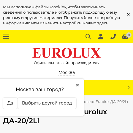
Мы используем файлы «cookie», чтобы запоминать
сведения о пользователе и отображать подходящую ему
×
рекламу и другие материалы. Получить более подробную
информацию или изменить настройки можно
здесь
.
0
Официальный сайт производителя
Москва
✖
КАТАЛОГ
Москва ваш город?
струмент
Шуруповерты
Дрель-шуруповерт Eurolux ДА-20/2Li
Да
Выбрать другой город
Дрель-шуруповерт Eurolux
ДА-20/2Li