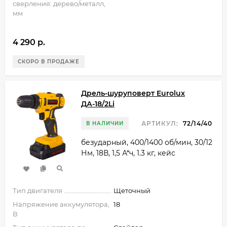
сверления: дерево/металл,
мм
4 290 p.
СКОРО В ПРОДАЖЕ
Дрель-шуруповерт Eurolux
ДА-18/2Li
АРТИКУЛ:
72/14/40
В НАЛИЧИИ
безударный, 400/1400 об/мин, 30/12
Нм, 18В, 1,5 А*ч, 1.3 кг, кейс
Тип двигателя
Щеточный
Напряжение аккумулятора,
18
В