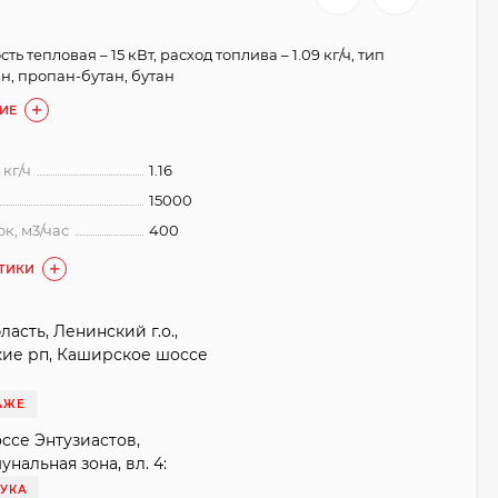
ть тепловая – 15 кВт, расход топлива – 1.09 кг/ч, тип
н, пропан-бутан, бутан
ИЕ
 кг/ч
1.16
15000
к, м3/час
400
СТИКИ
асть, Ленинский г.о.,
кие рп, Каширское шоссе
АЖЕ
оссе Энтузиастов,
нальная зона, вл. 4:
ТУКА