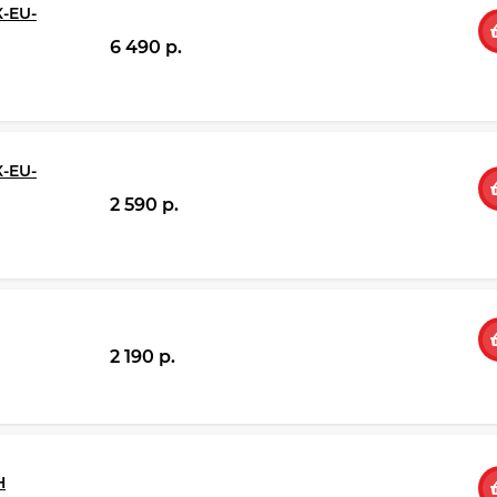
-EU-
6 490 p.
-EU-
2 590 p.
2 190 p.
Н