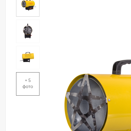
+ 5
фото