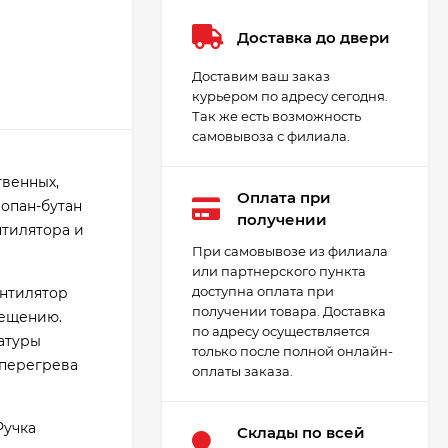
Доставка до двери
Доставим ваш заказ
курьером по адресу сегодня.
Так же есть возможность
самовывоза с филиала.
твенных,
Оплата при
опан-бутан
получении
нтилятора и
При самовывозе из филиала
или партнерского пункта
доступна оплата при
ентилятор
получении товара. Доставка
мещению.
по адресу осуществляется
ратуры
только после полной онлайн-
 перегрева
оплаты заказа.
Ручка
Cклады по всей