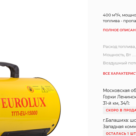
400 м³/ч, мощнос
топлива - пропа
ПОЛНОЕ ОПИСАН
Расход топлива,
Мощность, Вт
Воздушный пото
ВСЕ ХАРАКТЕРИ
Московская обл
Горки Ленинс
31-й км, 34/1:
СКОРО В ПРОД
г.Балашиха: ш
Западная комму
ОСТАЛАСЬ 1 Ш