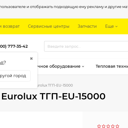
о пользователе и отображать подходящую ему рекламу и другие 
и возврат
Сервисные центры
Запчасти
Еще
800) 777-35-42
✖
од?
мент
Сварочное оборудование
Тепловая техн
ругой город
вая газовая пушка Eurolux ТГП-EU-15000
Eurolux ТГП-EU-15000