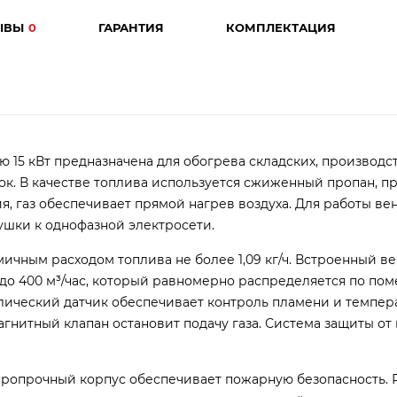
ЫВЫ
0
ГАРАНТИЯ
КОМПЛЕКТАЦИЯ
ю 15 кВт предназначена для обогрева складских, производс
к. В качестве топлива используется сжиженный пропан, пр
я, газ обеспечивает прямой нагрев воздуха. Для работы ве
ушки к однофазной электросети.
мичным расходом топлива не более 1,09 кг/ч. Встроенный в
до 400 м³/час, который равномерно распределяется по по
аллический датчик обеспечивает контроль пламени и темпе
гнитный клапан остановит подачу газа. Система защиты от
Жаропрочный корпус обеспечивает пожарную безопасность. 