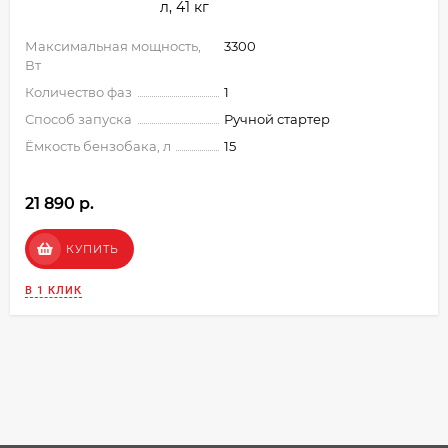
л, 41 кг
Максимальная мощность,
3300
Вт
Количество фаз
1
Способ запуска
Ручной стартер
Ёмкость бензобака, л
15
21 890 p.
КУПИТЬ
В 1 КЛИК