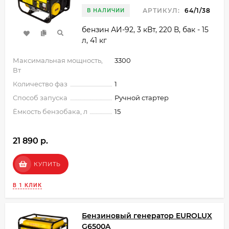
АРТИКУЛ:
64/1/38
В НАЛИЧИИ
бензин АИ-92, 3 кВт, 220 В, бак - 15
л, 41 кг
Максимальная мощность,
3300
Вт
Количество фаз
1
Способ запуска
Ручной стартер
Ёмкость бензобака, л
15
21 890 p.
КУПИТЬ
В 1 КЛИК
Бензиновый генератор EUROLUX
G6500A