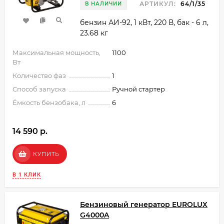
АРТИКУЛ:
64/1/35
В НАЛИЧИИ
бензин АИ-92, 1 кВт, 220 В, бак - 6 л,
23.68 кг
Максимальная мощность,
1100
Вт
Количество фаз
1
Способ запуска
Ручной стартер
Ёмкость бензобака, л
6
14 590 p.
КУПИТЬ
В 1 КЛИК
Бензиновый генератор EUROLUX
G4000A