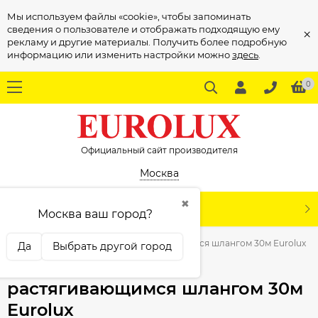
Мы используем файлы «cookie», чтобы запоминать
сведения о пользователе и отображать подходящую ему
×
рекламу и другие материалы. Получить более подробную
информацию или изменить настройки можно
здесь
.
0
Официальный сайт производителя
Москва
✖
КАТАЛОГ
Москва ваш город?
анги
Набор для полива с растягивающимся шлангом 30м Eurolux
Да
Выбрать другой город
Набор для полива с
растягивающимся шлангом 30м
Eurolux