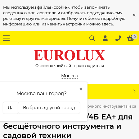
Мы используем файлы «cookie», чтобы запоминать
сведения о пользователе и отображать подходящую ему
×
рекламу и другие материалы. Получить более подробную
информацию или изменить настройки можно
здесь
.
0
Официальный сайт производителя
Москва
✖
КАТАЛОГ
Москва ваш город?
я
Аккумулятор АКБ-20/4Б EA+ для бесщёточного инструмента и сад
Да
Выбрать другой город
Аккумулятор АКБ-20/4Б EA+ для
бесщёточного инструмента и
садовой техники